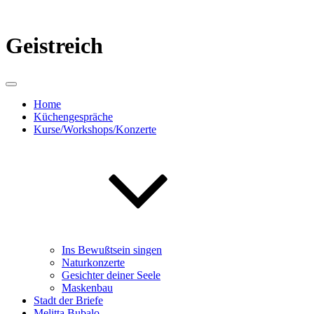
Zum
Inhalt
springen
Geistreich
Home
Küchengespräche
Kurse/Workshops/Konzerte
Ins Bewußtsein singen
Naturkonzerte
Gesichter deiner Seele
Maskenbau
Stadt der Briefe
Melitta Bubalo